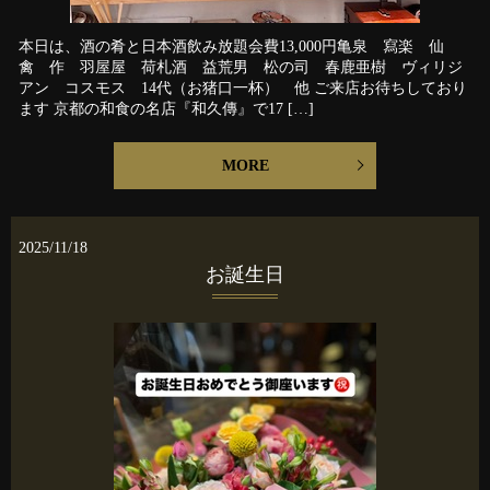
本日は、酒の肴と日本酒飲み放題会費13,000円亀泉 寫楽 仙
禽 作 羽屋屋 荷札酒 益荒男 松の司 春鹿亜樹 ヴィリジ
アン コスモス 14代（お猪口一杯） 他 ご来店お待ちしており
ます 京都の和食の名店『和久傳』で17 […]
MORE
2025/11/18
お誕生日