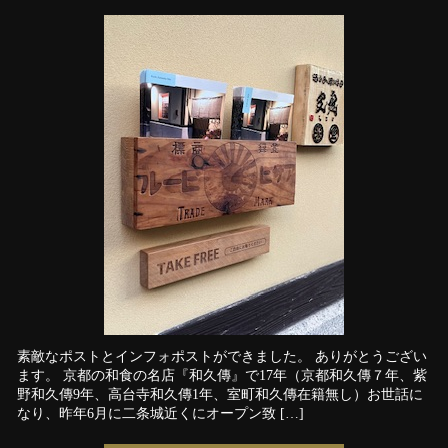
素敵なポストとインフォポストができました。 ありがとうござい
ます。 京都の和食の名店『和久傳』で17年（京都和久傳７年、紫
野和久傳9年、高台寺和久傳1年、室町和久傳在籍無し）お世話に
なり、昨年6月に二条城近くにオープン致 […]