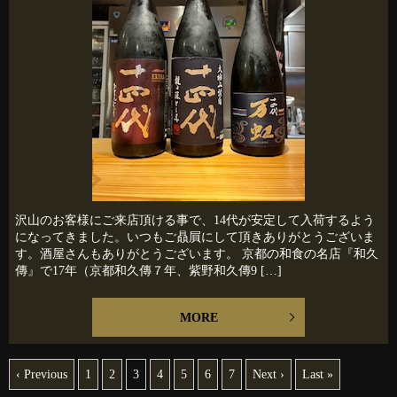
沢山のお客様にご来店頂ける事で、14代が安定して入荷するよう
になってきました。いつもご贔屓にして頂きありがとうございま
す。酒屋さんもありがとうございます。 京都の和食の名店『和久
傳』で17年（京都和久傳７年、紫野和久傳9 […]
MORE
‹ Previous
1
2
3
4
5
6
7
Next ›
Last »