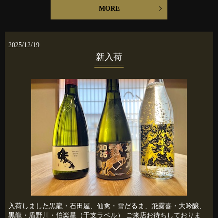
MORE
2025/12/19
新入荷
入荷しました黒龍・石田屋、仙禽・雪だるま、飛露喜・大吟醸、
黒龍・盾野川・伯楽星（干支ラベル） ご来店お待ちしておりま