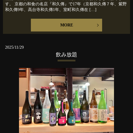
す。 京都の和食の名店『和久傳』で17年（京都和久傳７年、紫野
和久傳9年、高台寺和久傳1年、室町和久傳在 […]
MORE
2025/11/29
飲み放題