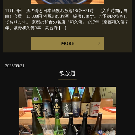
11月29日 酒の肴と日本酒飲み放題18時〜21時 （入店時間は自
由）会費 13,000円 河豚のひれ酒 提供します。ご予約お待ちし
ております。 京都の和食の名店『和久傳』で17年（京都和久傳７
年、紫野和久傳9年、高台寺 […]
MORE
2025/09/21
飲放題