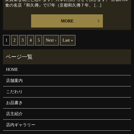
食の名店『和久傳』で17年（京都和久傳７年、 […]
MORE
1
2
3
4
5
Next ›
Last »
HOME
店舗案内
こだわり
お品書き
店主紹介
店内ギャラリー