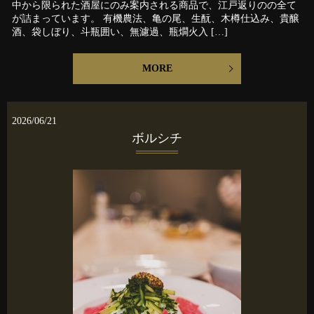
中から限られた酒屋にのみ案内される商品で、江戸返りのの全て
が詰まっています。 有機農法、亀の尾、生酛、木樽仕込み、貴醸
酒、袋しぼり、斗瓶囲い、無濾過、瓶燗火入 […]
MORE
2026/06/21
ボルシチ