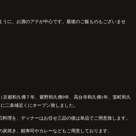
ように、お酒のアテが中心です。最後のご飯ものもございませ
（京都和久傳７年、紫野和久傳9年、高台寺和久傳1年、室町和久
月に二条城近くにオープン致しました。
石料理を、ディナーはお任せ三品の後は単品でご用意致します。
の炭焼き、鯖寿司やカレーなどもご用意しております。