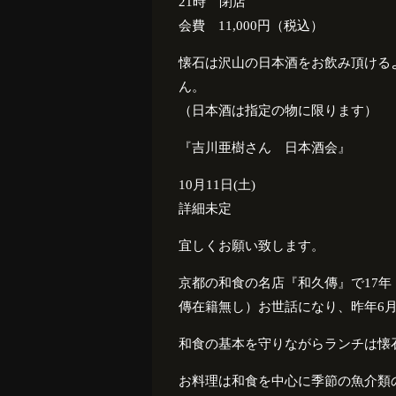
21時 閉店
会費 11,000円（税込）
懐石は沢山の日本酒をお飲み頂ける
ん。
（日本酒は指定の物に限ります）
『吉川亜樹さん 日本酒会』
10月11日(土)
詳細未定
宜しくお願い致します。
京都の和食の名店『和久傳』で17年
傳在籍無し）お世話になり、昨年6
和食の基本を守りながらランチは懐
お料理は和食を中心に季節の魚介類