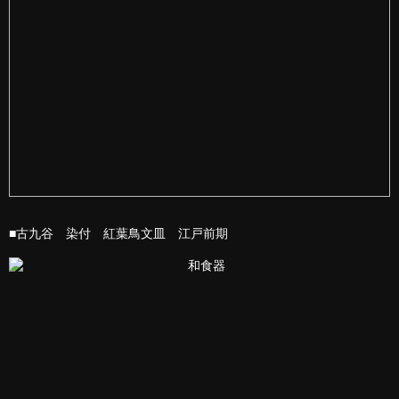
■古九谷 染付 紅葉鳥文皿 江戸前期