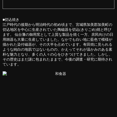
■切込焼き
江戸時代の後期から明治時代の初め頃まで、宮城県加美郡加美町の
切込地区を中心に生産されていた陶磁器を切込(きりごめ)焼と呼び
ます。 仙台藩の御用窯として上質な製品を焼く一方、庶民向けの日
用雑器も大量に生産していました。なかでも白い地に藍色で模様が
描かれた染付磁器が、その大半を占めています。有田焼に見られる
ような純白の地肌ではないものの、かえってそれが温かみのある素
朴な魅力となり、多くの人々の心をひきつけてきました。しかし、
その歴史はまだ謎に包まれたままで、今後の調査・研究に期待され
ています。