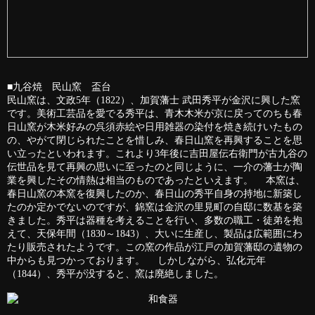
■九谷焼 民山窯 盃台
民山窯は、文政5年（1822）、加賀藩士 武田秀平が金沢に興した窯
です。美術工芸品を愛でる秀平は、青木木米が京に戻ってのちも春
日山窯が木米好みの呉須赤絵や日用雑器の染付を焼き続けいたもの
の、やがて閉じられたことを惜しみ、春日山窯を再興することを思
い立ったといわれます。これより3年後に吉田屋伝右衛門が古九谷の
伝世品を見て再興の思いに至ったのと同じように、一介の藩士が陶
業を興したその情熱は相当のものであったといえます。 本窯は、
春日山窯の本窯を復興したのか、春日山の秀平自身の持地に新築し
たのか定かでないのですが、錦窯は金沢の里見町の自邸に数基を築
きました。秀平は器種を考えることを行い、多数の職工・徒弟を抱
えて、天保年間（1830～1843）、大いに生産し、製品は広範囲にわ
たり販売されたようです。この窯の作品が江戸の加賀藩邸の遺物の
中からも見つかっております。 しかしながら、弘化元年
（1844）、秀平が没すると、窯は廃絶しました。