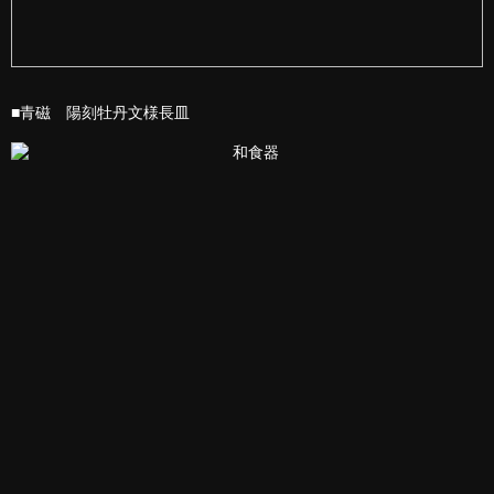
■青磁 陽刻牡丹文様長皿