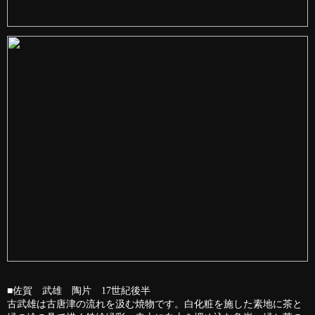
■佐賀 武雄 陶片 17世紀後半
古武雄は古唐津の流れを汲む焼物です。白化粧を施した素地に茶と