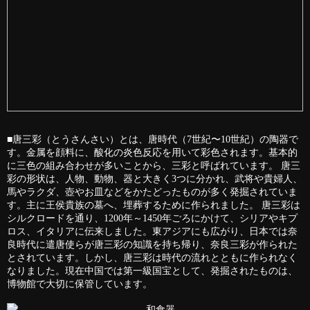
■唐三彩（とうさんさい）とは、唐時代（7世紀〜10世紀）の陶器で
す。金属を顔料に、酸化の炎色反応を用いて彩色されます。基本的
に三色の組み合わせが多いことから、三彩と呼ばれています。 唐三
彩の形状は、人物、動物、器と大きく3つに分かれ、武将や貴婦人、
馬やラクダ、壺やお皿などをかたどったものが多く発掘されていま
す。主に王侯貴族の墓へ、埋葬するために作られました。 唐三彩は
シルクロードを通り、1200年～1450年ごろにかけて、シリアやキプ
ロス、イタリアに伝来しました。東アジアにも広がり、日本では奈
良時代に遣唐使らが唐三彩の知識を持ち帰り、奈良三彩が作られた
とされています。しかし、唐三彩は時代の流れとともに作られなく
なりました。現在中国では第一級国宝として、発掘されたものは、
博物館で大切に保管しています。