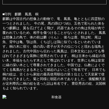
■印判 麒麟 鳳凰 桐
麒麟は中国古代の想像上の動物で、竜、鳳凰、亀とともに四霊獣の
一つとされました。 牛の尾、馬の蹄(ひづめ)、五色で彩られた体を
もつ麒麟は、翼を広げてよく飛び、武器であるその角は先端が肉で
覆われているため、相手を傷つけることがないとされました。 鳳凰
は想像上の鳥で、体の前は麟（りん）、後ろは鹿、頸は蛇、尾は
魚、背中は亀、顎は燕、くちばしは鶏に似ているといわれていま
す。桐の木に宿り、徳の高い君子が天子の位につくと現れる瑞鳥と
されました。古代中国から伝わった鳳凰は、日本文化においても尊
ばれてさまざまな装飾に使用されています。 桐は古来から縁起の良
い木、幸福をもたらす木として尊ばれています。世界にも桐は皇室
に縁の深い木として尊重されてきました。中国では、仏教によくで
てくる鳳凰がとまる木として縁起のよいことで有名です。 日本でも
桐の紋は、古くから家紋の最高使用順位の第１位として天皇家で使
用されてきました。菊と同様に朝廷の木でありました。 後醍醐天皇
が足利尊氏に桐の紋を送った話は有名です。 豊臣秀吉の紋、太閤桐
もよく知られています。