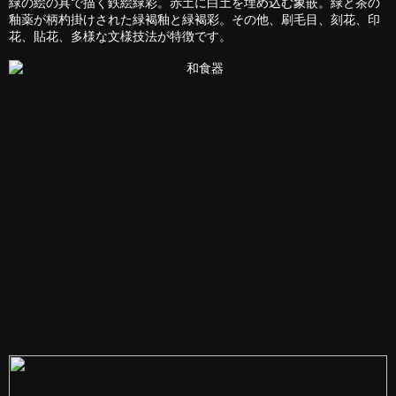
緑の絵の具で描く鉄絵緑彩。赤土に白土を埋め込む象嵌。緑と茶の
釉薬が柄杓掛けされた緑褐釉と緑褐彩。その他、刷毛目、刻花、印
花、貼花、多様な文様技法が特徴です。