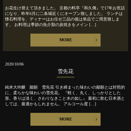
お花生け替えて頂きました。 京都の料亭『和久傳』で17年お世話
になり、昨年6月に二条城近くにオープン致しました。 ランチは
懐石料理を、ディナーはお任せ三品の後は単品でご用意致しま
す。 お料理は季節の魚介類の炭焼きをメイン […]
MORE
2020/10/06
雪先花
純米大吟醸 鄙願 雪先花 引き締まった味わいの鄙願とは対照的
に、柔らかな味わいの雪先花。 『軽く、丸く、しっかりとした
形。香りは淡く、さわりなきこと水の如し』 最初に飲む日本酒と
しては、最適かもしれません。 アルコール度 […]
MORE