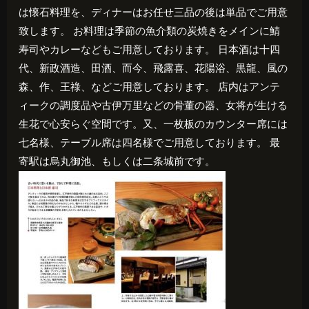
は懐石料理を、ディナーはお任せ三品の後は単品でご用意
致します。 お料理は季節の魚介類の炭焼きをメインに鯖
寿司やカレーなどもご用意しております。 日本酒は十四
代、新政酒造、田酒、而今、飛露喜、花陽浴、黒龍、風の
森、作、王祿、などご用意しております。 店内はアンテ
ィークの調度品や古伊万里などの骨董の器、女将が生ける
生花で心安らぐ空間です。又、一枚板のカウンター席には
七名様、テーブル席は四名様でご用意しております。 最
寄駅は烏丸御池、もしくは二条城前です。