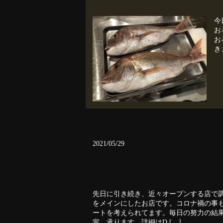
今
お
お
き
2021/05/29
先日に引き続き、近々オープンする店で
をメインにしたお店です。コロナ禍の事
ートを考えられてます。毎日の努力の結果
室、承ります。詳細はD […]