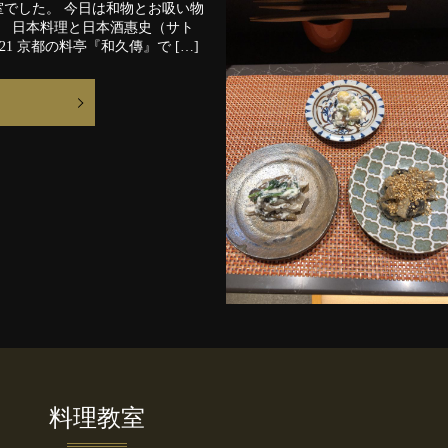
でした。 今日は和物とお吸い物
。 日本料理と日本酒惠史（サト
6321 京都の料亭『和久傳』で […]
料理教室