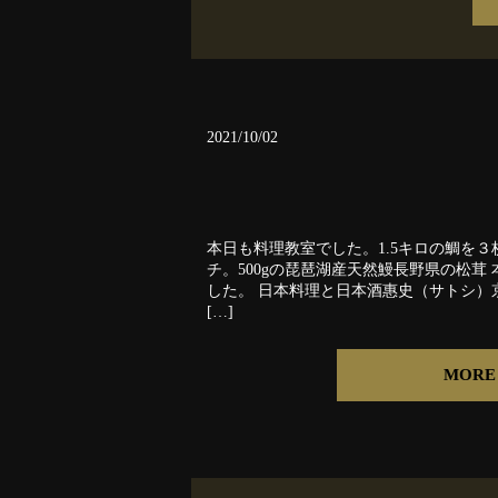
2021/10/02
本日も料理教室でした。1.5キロの鯛を３
チ。500gの琵琶湖産天然鰻長野県の松茸
した。 日本料理と日本酒惠史（サトシ）京都市
[…]
MORE