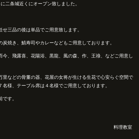
月に二条城近くにオープン致しました。
任せ三品の後は単品でご用意致します。
の炭焼き、鯖寿司やカレーなどもご用意しております。
而今、飛露喜、花陽浴、黒龍、風の森、作、王祿、などご用意し
万里などの骨董の器、花屋の女将が生ける生花で心安らぐ空間で
７名様、テーブル席は４名様でご用意しております。
前です。
料理教室