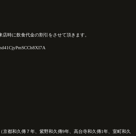
来店時に飲食代金の割引をさせて頂きます。
Yzmd41CjyPmSCCh8XI7A
（京都和久傳７年、紫野和久傳
9
年、高台寺和久傳
1
年、室町和久