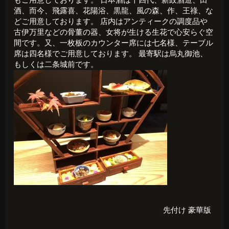
もご用意しております。 日本酒は十四代、新政酒造、田
酒、而今、飛露喜、花陽浴、黒龍、風の森、作、王祿、な
どご用意しております。 店内はアンティークの調度品や
古伊万里などの骨董の器、女将が生ける生花で心安らぐ空
間です。又、一枚板のカウンター席には七名様、テーブル
席は四名様でご用意しております。 最寄駅は烏丸御池、
もしくは二条城前です。
先付け
豪華版