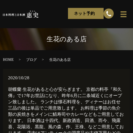
ネット予約
生花のある店
HOME
ブログ
生花のある店
2020/10/28
胡蝶蘭 生花があると心が安らぎます。 京都の料亭『和久
傳』で17年お世話になり、昨年6月に二条城近くにオープ
ン致しました。 ランチは懐石料理を、ディナーはお任せ
三品の後は単品でご用意致します。 お料理は季節の魚介
類の炭焼きをメインに鯖寿司やカレーなどもご用意してお
ります。 日本酒は十四代、新政酒造、田酒、而今、飛露
喜、花陽浴、黒龍、風の森、作、王祿、などご用意してお