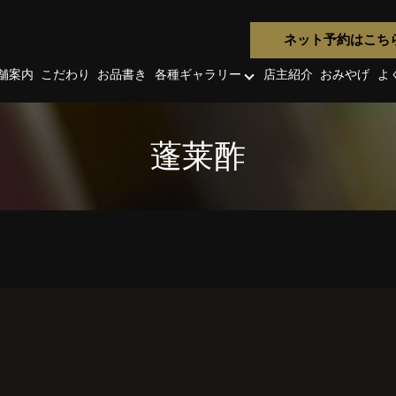
ネット予約はこち
舗案内
こだわり
お品書き
各種ギャラリー
店主紹介
おみやげ
よ
蓬莱酢