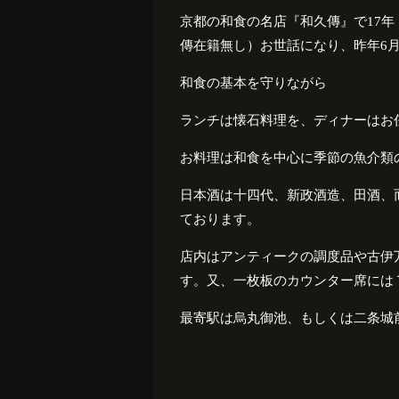
京都の和食の名店『和久傳』で
17
年
傳在籍無し）お世話になり、昨年
6
和食の基本を守りながら
ランチは懐石料理を、ディナーはお
お料理は和食を中心に季節の魚介類
日本酒は十四代、新政酒造、田酒、
ております。
店内はアンティークの調度品や古伊
す。又、一枚板のカウンター席には
最寄駅は烏丸御池、もしくは二条城