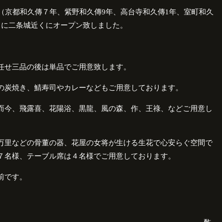
（京都和久傳７年、紫野和久傳
9
年、高台寺和久傳
1
年、室町和久
月に二条城近くにオープン致しました。
任せ三品の後は単品でご用意致します。
の炭焼き、鯖寿司やカレーなどもご用意しております。
而今、飛露喜、花陽浴、黒龍、風の森、作、王祿、などご用意し
万里などの骨董の器、花屋の女将が生ける生花で心安らぐ空間で
７名様、テーブル席は４名様でご用意しております。
前です。