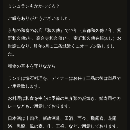
ミシュランもかかってる？
ご縁をありがとうございました。
京都の和食の名店『和久傳』で
17
年（京都和久傳７年、紫
野和久傳
9
年、高台寺和久傳
1
年、室町和久傳在籍無し）お
世話になり、昨年
6
月に二条城近くにオープン致しまし
た。
和食の基本を守りながら
ランチは懐石料理を、ディナーはお任せ三品の後は単品で
ご用意致します。
お料理は和食を中心に季節の魚介類の炭焼き、鯖寿司やカ
レーなどもご用意しております。
日本酒は十四代、新政酒造、田酒、而今、飛露喜、花陽
浴、黒龍、風の森、作、王祿、などご用意しております。