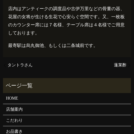
店内はアンティークの調度品や古伊万里などの骨董の器、
花屋の女将が生ける生花で心安らぐ空間です。又、一枚板
のカウンター席には７名様、テーブル席は４名様でご用意
しております。
最寄駅は烏丸御池、もしくは二条城前です。
タントラさん
蓬莱酢
HOME
店舗案内
こだわり
お品書き