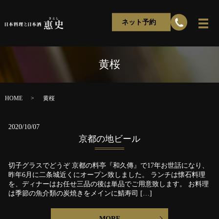
ネット予約
黄桜
HOME
黄桜
2020/10/07
京都の地ビール
切子グラスでどうぞ 京都の料亭『和久傳』で17年お世話になり、
昨年6月に二条城近くにオープン致しました。 ランチは懐石料理
を、ディナーはお任せ三品の後は単品でご用意致します。 お料理
は季節の魚介類の炭焼きをメインに鯖寿司 […]
MORE