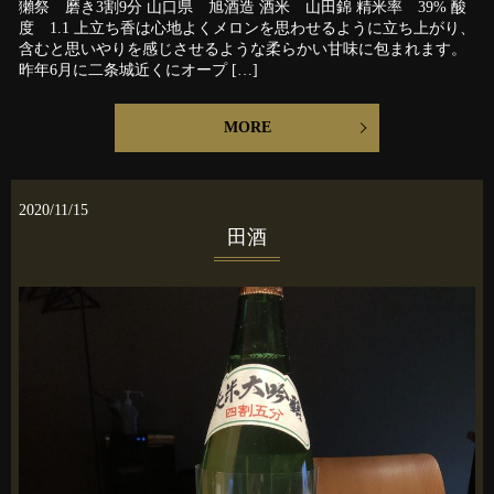
獺祭 磨き3割9分 山口県 旭酒造 酒米 山田錦 精米率 39% 酸
度 1.1 上立ち香は心地よくメロンを思わせるように立ち上がり、
含むと思いやりを感じさせるような柔らかい甘味に包まれます。
昨年6月に二条城近くにオープ […]
MORE
2020/11/15
田酒