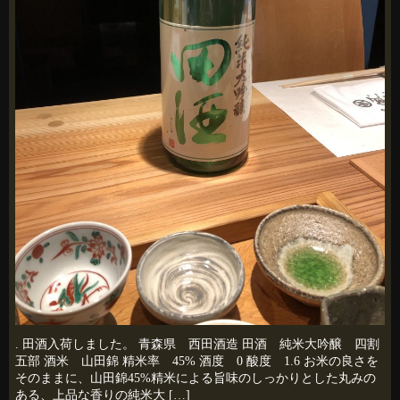
. 田酒入荷しました。 青森県 西田酒造 田酒 純米大吟醸 四割
五部 酒米 山田錦 精米率 45% 酒度 0 酸度 1.6 お米の良さを
そのままに、山田錦45%精米による旨味のしっかりとした丸みの
ある、上品な香りの純米大 […]