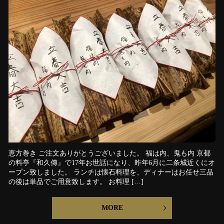
恵方巻き ご注文ありがとうございました。 福は内、鬼も内 京都
の料亭『和久傳』で17年お世話になり、昨年6月に二条城近くにオ
ープン致しました。 ランチは懐石料理を、ディナーはお任せ三品
の後は単品でご用意致します。 お料理 […]
MORE