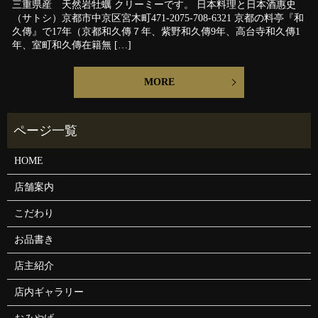
三重県産 天然岩牡蠣 クリーミーです。 日本料理と日本酒惠史
（サトシ）京都市中京区宮木町471-2075-708-6321 京都の料亭『和
久傳』で17年（京都和久傳７年、紫野和久傳9年、高台寺和久傳1
年、室町和久傳在籍無 […]
MORE
HOME
店舗案内
こだわり
お品書き
店主紹介
店内ギャラリー