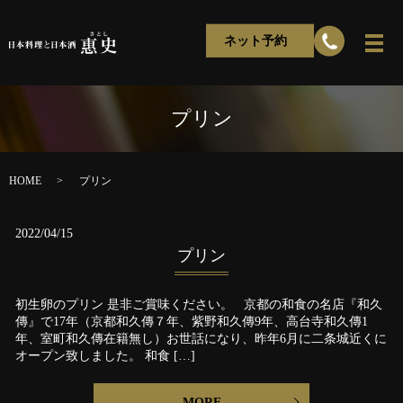
ネット予約
プリン
HOME
プリン
2022/04/15
プリン
初生卵のプリン 是非ご賞味ください。 京都の和食の名店『和久
傳』で17年（京都和久傳７年、紫野和久傳9年、高台寺和久傳1
年、室町和久傳在籍無し）お世話になり、昨年6月に二条城近くに
オープン致しました。 和食 […]
MORE