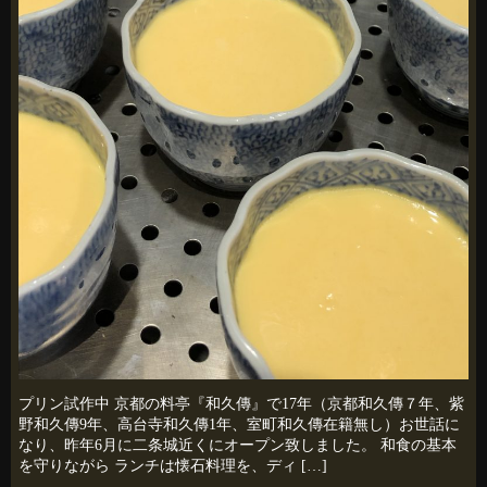
プリン試作中 京都の料亭『和久傳』で17年（京都和久傳７年、紫
野和久傳9年、高台寺和久傳1年、室町和久傳在籍無し）お世話に
なり、昨年6月に二条城近くにオープン致しました。 和食の基本
を守りながら ランチは懐石料理を、ディ […]