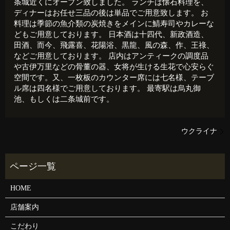
条城近くにオープン致しました。 ランチは懐石料理を、
ディナーはお任せ三品の後は単品でご用意致します。 お
料理は季節の魚介類の炭焼きをメインに鯖寿司やカレーな
どもご用意しております。 日本酒は十四代、新政酒造、
田酒、而今、飛露喜、花陽浴、黒龍、風の森、作、王祿、
などご用意しております。 店内はアンティークの調度品
や古伊万里などの骨董の器、女将が生ける生花で心安らぐ
空間です。又、一枚板のカウンター席には七名様、テーブ
ル席は四名様でご用意しております。 最寄駅は烏丸御
池、もしくは二条城前です。
ウクライナ
HOME
店舗案内
こだわり