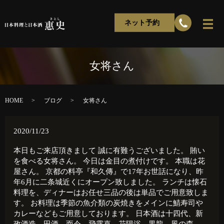
ネット予約
女将さん
HOME
ブログ
女将さん
2020/11/23
本日もご来店頂きまして 誠に有難うございました。 賄い
を食べる女将さん。 今日は金目の煮付けです。 本職は花
屋さん。 京都の料亭『和久傳』で17年お世話になり、昨
年6月に二条城近くにオープン致しました。 ランチは懐石
料理を、ディナーはお任せ三品の後は単品でご用意致しま
す。 お料理は季節の魚介類の炭焼きをメインに鯖寿司や
カレーなどもご用意しております。 日本酒は十四代、新