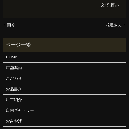
女将
賄い
而今
花屋さん
HOME
店舗案内
こだわり
お品書き
店主紹介
店内ギャラリー
おみやげ