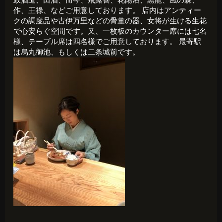
政酒造、田酒、而今、飛露喜、花陽浴、黒龍、風の森、
作、王祿、などご用意しております。 店内はアンティー
クの調度品や古伊万里などの骨董の器、女将が生ける生花
で心安らぐ空間です。又、一枚板のカウンター席には七名
様、テーブル席は四名様でご用意しております。 最寄駅
は烏丸御池、もしくは二条城前です。