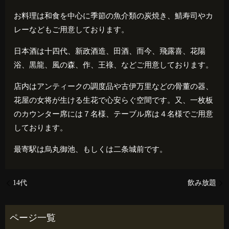
お料理は和食を中心に季節の魚介類の炭焼き、鯖寿司やカ
レーなどもご用意しております。
日本酒は十四代、新政酒造、田酒、而今、飛露喜、花陽
浴、黒龍、風の森、作、王祿、などご用意しております。
店内はアンティークの調度品や古伊万里などの骨董の器、
花屋の女将が生ける生花で心安らぐ空間です。又、一枚板
のカウンター席には７名様、テーブル席は４名様でご用意
しております。
最寄駅は烏丸御池、もしくは二条城前です。
14代
飲み放題