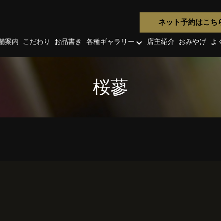
ネット予約はこち
舗案内
こだわり
お品書き
各種ギャラリー
店主紹介
おみやげ
よ
桜蓼