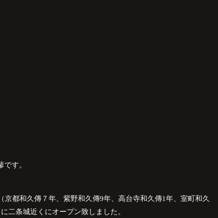
）
蓼です。
（京都和久傳７年、紫野和久傳9年、高台寺和久傳1年、室町和久
月に二条城近くにオープン致しました。