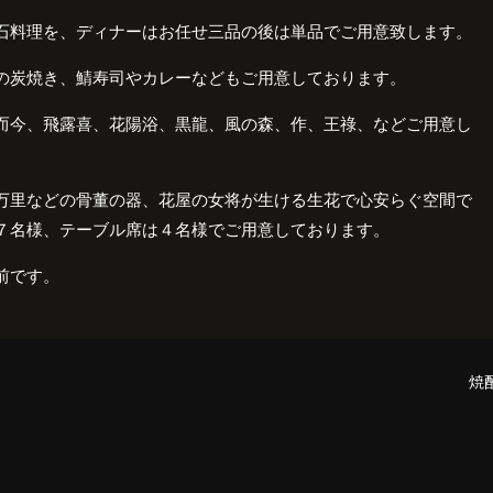
石料理を、ディナーはお任せ三品の後は単品でご用意致します。
の炭焼き、鯖寿司やカレーなどもご用意しております。
而今、飛露喜、花陽浴、黒龍、風の森、作、王祿、などご用意し
万里などの骨董の器、花屋の女将が生ける生花で心安らぐ空間で
７名様、テーブル席は４名様でご用意しております。
前です。
焼