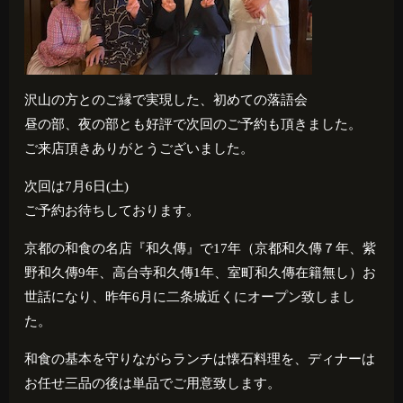
沢山の方とのご縁で実現した、初めての落語会
昼の部、夜の部とも好評で次回のご予約も頂きました。
ご来店頂きありがとうございました。
次回は7月6日(土)
ご予約お待ちしております。
京都の和食の名店『和久傳』で17年（京都和久傳７年、紫
野和久傳9年、高台寺和久傳1年、室町和久傳在籍無し）お
世話になり、昨年6月に二条城近くにオープン致しまし
た。
和食の基本を守りながらランチは懐石料理を、ディナーは
お任せ三品の後は単品でご用意致します。