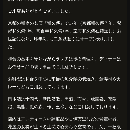
ご来店ありがとうございました。
京都の和食の名店『和久傳』で
17
年（京都和久傳７年、紫
野和久傳
9
年、高台寺和久傳
1
年、室町和久傳在籍無し）お
世話になり、昨年
6
月に二条城近くにオープン致しまし
た。
和食の基本を守りながらランチは懐石料理を、ディナーは
お任せ三品の後は単品でご用意致します。
お料理は和食を中心に季節の魚介類の炭焼き、鯖寿司やカ
レーなどもご用意しております。
日本酒は十四代、新政酒造、田酒、而今、飛露喜、花陽
浴、黒龍、風の森、作、王祿、などご用意しております。
店内はアンティークの調度品や古伊万里などの骨董の器、
花屋の女将が生ける生花で心安らぐ空間です。又、一枚板