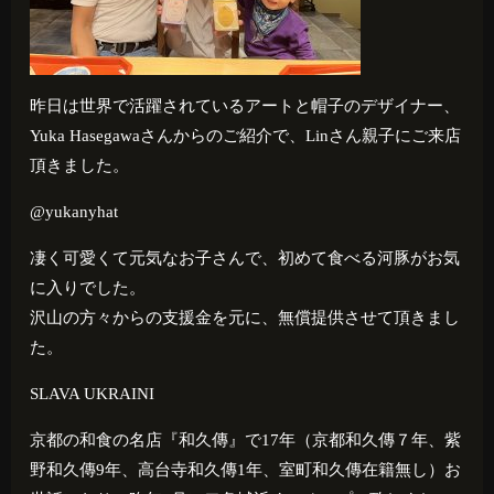
昨日は世界で活躍されているアートと帽子のデザイナー、
Yuka Hasegawaさんからのご紹介で、Linさん親子にご来店
頂きました。
@yukanyhat
凄く可愛くて元気なお子さんで、初めて食べる河豚がお気
に入りでした。
沢山の方々からの支援金を元に、無償提供させて頂きまし
た。
SLAVA UKRAINI
京都の和食の名店『和久傳』で
17
年（京都和久傳７年、紫
野和久傳
9
年、高台寺和久傳
1
年、室町和久傳在籍無し）お