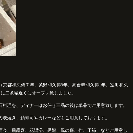
。
（京都和久傳７年、紫野和久傳
9
年、高台寺和久傳
1
年、室町和久
月に二条城近くにオープン致しました。
石料理を、ディナーはお任せ三品の後は単品でご用意致します。
の炭焼き、鯖寿司やカレーなどもご用意しております。
而今、飛露喜、花陽浴、黒龍、風の森、作、王祿、などご用意し