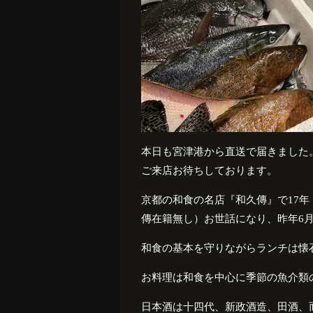
本日も宮津港から直送で届きました
ご来店お待ちしております。
京都の和食の名店『和久傳』で
17
年
傳在籍無し）お世話になり、昨年
6
和食の基本を守りながらランチは懐
お料理は和食を中心に季節の魚介類
日本酒は十四代、新政酒造、田酒、