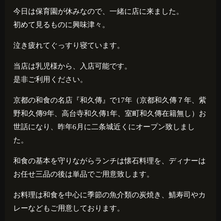
今日は保育園が休みなので、一緒に店に来ました。
初めて見るものに興味津々。
泣き疲れてぐっすり寝ています。
当店は乳児様から、入店可能です。
是非ご利用ください。
京都の和食の名店『和久傳』で
17
年（京都和久傳７年、紫
野和久傳
9
年、高台寺和久傳
1
年、室町和久傳在籍無し）お
世話になり、昨年
6
月に二条城近くにオープン致しまし
た。
和食の基本を守りながらランチは懐石料理を、ディナーは
お任せ三品の後は単品でご用意致します。
お料理は和食を中心に季節の魚介類の炭焼き、鯖寿司やカ
レーなどもご用意しております。