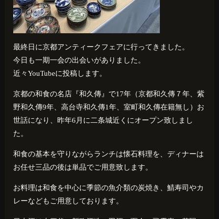
最終日に京都アンティークフェアに行ってきました。
今日も一期一会の出会いがありました。
近々YouTubeに投稿します。
京都の和食の名店『和久傳』で
17
年（京都和久傳７年、紫
野和久傳
9
年、高台寺和久傳
1
年、室町和久傳在籍無し）お
世話になり、昨年
6
月に二条城近くにオープン致しまし
た。
和食の基本を守りながらランチは懐石料理を、ディナーは
お任せ三品の後は単品でご用意致します。
お料理は和食を中心に季節の魚介類の炭焼き、鯖寿司やカ
レーなどもご用意しております。