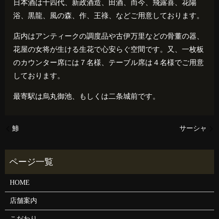
日本酒は十四代、新政酒造、田酒、而今、飛露喜、花陽
浴、黒龍、風の森、作、王祿、などご用意しております。
店内はアンティークの調度品や古伊万里などの骨董の器、
花屋の女将が生ける生花で心安らぐ空間です。又、一枚板
のカウンター席には７名様、テーブル席は４名様でご用意
しております。
最寄駅は烏丸御池、もしくは二条城前です。
鯵
サーシャ
HOME
店舗案内
こだわり