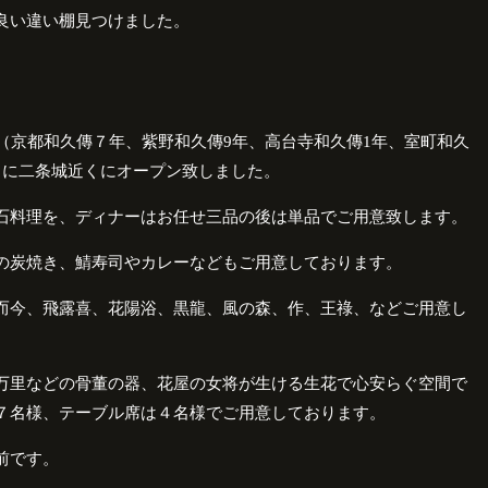
良い違い棚見つけました。
（京都和久傳７年、紫野和久傳
9
年、高台寺和久傳
1
年、室町和久
月に二条城近くにオープン致しました。
石料理を、ディナーはお任せ三品の後は単品でご用意致します。
の炭焼き、鯖寿司やカレーなどもご用意しております。
而今、飛露喜、花陽浴、黒龍、風の森、作、王祿、などご用意し
万里などの骨董の器、花屋の女将が生ける生花で心安らぐ空間で
７名様、テーブル席は４名様でご用意しております。
前です。