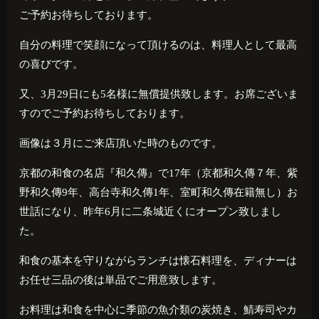
ご予約お待ちしております。
自分の料理で笑顔になって頂けるのは、料理人として最高
の喜びです。
又、3月29日にも5名様に無償提供致します。お席ございま
すのでご予約お待ちしております。
画像は３月にご来店頂いた時のものです。
京都の和食の名店『和久傳』で
17
年（京都和久傳７年、紫
野和久傳
9
年、高台寺和久傳
1
年、室町和久傳在籍無し）お
世話になり、昨年
6
月に二条城近くにオープン致しまし
た。
和食の基本を守りながらランチは懐石料理を、ディナーは
お任せ三品の後は単品でご用意致します。
お料理は和食を中心に季節の魚介類の炭焼き、鯖寿司やカ