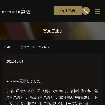
ネット予約
YouTube
HOME
ブログ
YouTube
2022/12/08
YouTube更新しました。
京都の和食の名店『和久傳』で
17
年（京都和久傳７年、紫
野和久傳
9
年、高台寺和久傳
1
年、室町和久傳在籍無し）お
世話になり、昨年
6
月に二条城近くにオープン致しまし