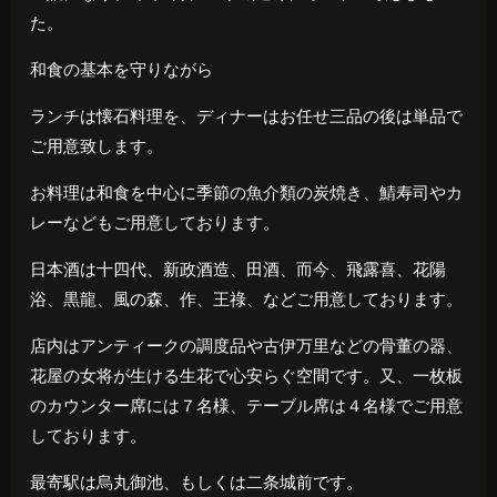
た。
和食の基本を守りながら
ランチは懐石料理を、ディナーはお任せ三品の後は単品で
ご用意致します。
お料理は和食を中心に季節の魚介類の炭焼き、鯖寿司やカ
レーなどもご用意しております。
日本酒は十四代、新政酒造、田酒、而今、飛露喜、花陽
浴、黒龍、風の森、作、王祿、などご用意しております。
店内はアンティークの調度品や古伊万里などの骨董の器、
花屋の女将が生ける生花で心安らぐ空間です。又、一枚板
のカウンター席には７名様、テーブル席は４名様でご用意
しております。
最寄駅は烏丸御池、もしくは二条城前です。