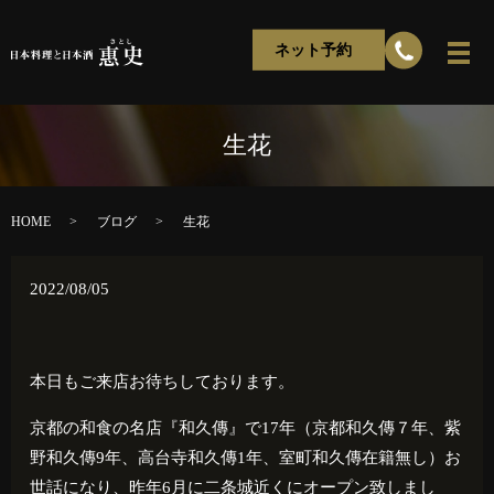
ネット予約
生花
HOME
ブログ
生花
2022/08/05
本日もご来店お待ちしております。
京都の和食の名店『和久傳』で
17
年（京都和久傳７年、紫
野和久傳
9
年、高台寺和久傳
1
年、室町和久傳在籍無し）お
世話になり、昨年
6
月に二条城近くにオープン致しまし