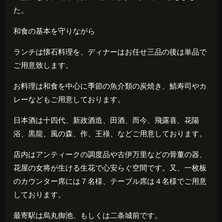
た。
和食の基本を守りながら
ランチは懐石料理を、ディナーはお任せ三品の後は単品で
ご用意致します。
お料理は和食を中心に季節の魚介類の炭焼き、鯖寿司やカ
レーなどもご用意しております。
日本酒は十四代、新政酒造、田酒、而今、飛露喜、花陽
浴、黒龍、風の森、作、王祿、などご用意しております。
店内はアンティークの調度品や古伊万里などの骨董の器、
花屋の女将が生ける生花で心安らぐ空間です。又、一枚板
のカウンター席には７名様、テーブル席は４名様でご用意
しております。
最寄駅は烏丸御池、もしくは二条城前です。