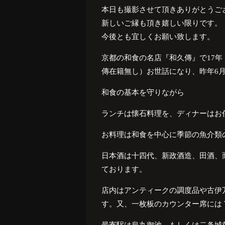
本日も撮影させて頂きありがとうご
新しいご縁も頂き嬉しい限りです。
今後とも宜しくお願い致します。
京都の和食の名店『和久傳』で
17
年
傳在籍無し）お世話になり、昨年
6
和食の基本を守りながら
ランチは懐石料理を、ディナーはお
お料理は和食を中心に季節の魚介類
日本酒は十四代、新政酒造、田酒、
ております。
店内はアンティークの調度品や古伊
す。又、一枚板のカウンター席には
最寄駅は烏丸御池、もしくは二条城