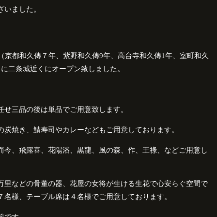
ざいました。
（京都和久傳７年、紫野和久傳
9
年、高台寺和久傳
1
年、室町和久
月に二条城近くにオープン致しました。
任せ三品の後は単品でご用意致します。
の炭焼き、鯖寿司やカレーなどもご用意しております。
而今、飛露喜、花陽浴、黒龍、風の森、作、王祿、などご用意し
万里などの骨董の器、花屋の女将が生ける生花で心安らぐ空間で
７名様、テーブル席は４名様でご用意しております。
前です。