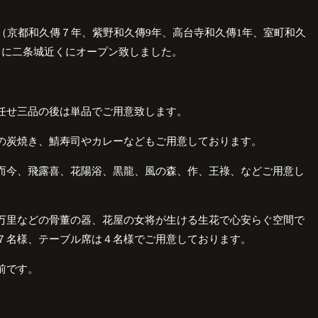
（京都和久傳７年、紫野和久傳
9
年、高台寺和久傳
1
年、室町和久
月に二条城近くにオープン致しました。
任せ三品の後は単品でご用意致します。
の炭焼き、鯖寿司やカレーなどもご用意しております。
而今、飛露喜、花陽浴、黒龍、風の森、作、王祿、などご用意し
万里などの骨董の器、花屋の女将が生ける生花で心安らぐ空間で
７名様、テーブル席は４名様でご用意しております。
前です。