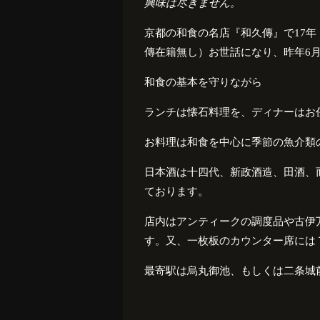
興味は尽きません。
京都の和食の名店『和久傳』で
17
年
傳在籍無し）お世話になり、昨年
6
和食の基本を守りながら
ランチは懐石料理を、ディナーはお
お料理は和食を中心に季節の魚介類
日本酒は十四代、新政酒造、田酒、
ております。
店内はアンティークの調度品や古伊
す。又、一枚板のカウンター席には
最寄駅は烏丸御池、もしくは二条城