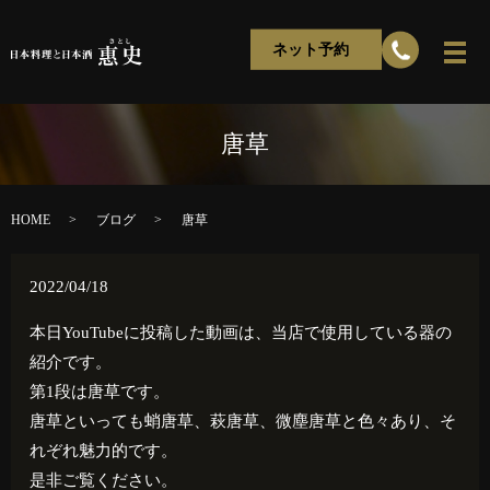
ネット予約
唐草
HOME
ブログ
唐草
2022/04/18
本日YouTubeに投稿した動画は、当店で使用している器の
紹介です。
第1段は唐草です。
唐草といっても蛸唐草、萩唐草、微塵唐草と色々あり、そ
れぞれ魅力的です。
是非ご覧ください。