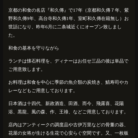
京都の和食の名店『和久傳』で
17
年（京都和久傳７年、紫
野和久傳
9
年、高台寺和久傳
1
年、室町和久傳在籍無し）お
世話になり、昨年
6
月に二条城近くにオープン致しまし
た。
和食の基本を守りながら
ランチは懐石料理を、ディナーはお任せ三品の後は単品で
ご用意致します。
お料理は和食を中心に季節の魚介類の炭焼き、鯖寿司やカ
レーなどもご用意しております。
日本酒は十四代、新政酒造、田酒、而今、飛露喜、花陽
浴、黒龍、風の森、作、王祿、などご用意しております。
店内はアンティークの調度品や古伊万里などの骨董の器、
花屋の女将が生ける生花で心安らぐ空間です。又、一枚板