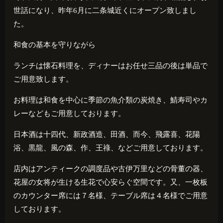
世話になり、昨年
6
月に二条城近くにオープン致しまし
た。
和食の基本を守りながら
ランチは懐石料理を、ディナーはお任せ三品の後は単品で
ご用意致します。
お料理は和食を中心に季節の魚介類の炭焼き、鯖寿司やカ
レーなどもご用意しております。
日本酒は十四代、新政酒造、田酒、而今、飛露喜、花陽
浴、黒龍、風の森、作、王祿、などご用意しております。
店内はアンティークの調度品や古伊万里などの骨董の器、
花屋の女将が生ける生花で心安らぐ空間です。又、一枚板
のカウンター席には７名様、テーブル席は４名様でご用意
しております。