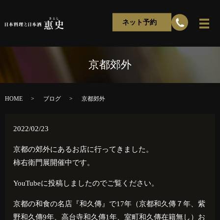
ネット予約
京都郊外
HOME
ブログ
京都郊外
2022/02/23
京都の郊外にあるお店に行ってきました。
柿右衛門展開催中です。
YouTubeに投稿しましたのでご覧ください。
京都の和食の名店『和久傳』で
17
年（京都和久傳７年、紫
野和久傳
9
年、高台寺和久傳
1
年、室町和久傳在籍無し）お