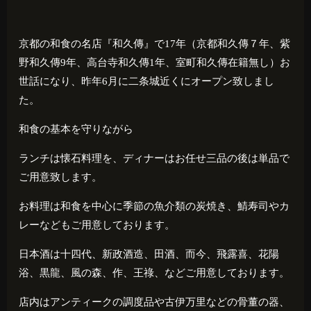
京都の和食の名店『和久傳』で
17
年（京都和久傳７年、紫
野和久傳
9
年、高台寺和久傳
1
年、室町和久傳在籍無し）お
世話になり、昨年
6
月に二条城近くにオープン致しまし
た。
和食の基本を守りながら
ランチは懐石料理を、ディナーはお任せ三品の後は単品で
ご用意致します。
お料理は和食を中心に季節の魚介類の炭焼き、鯖寿司やカ
レーなどもご用意しております。
日本酒は十四代、新政酒造、田酒、而今、飛露喜、花陽
浴、黒龍、風の森、作、王祿、などご用意しております。
店内はアンティークの調度品や古伊万里などの骨董の器、