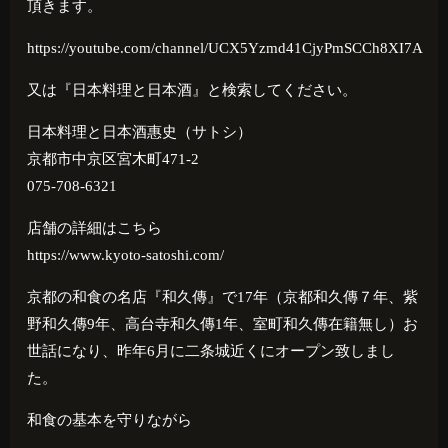
頂きます。
https://youtube.com/channel/UCX5Yzmd41CjyPmSCCh8XI7A
又は『日本料理と日本酒』と検索してください。
日本料理と日本酒惠史（サトシ）
京都市中京区宮木町471-2
075-708-6321
店舗の詳細はこちら
https://www.kyoto-satoshi.com/
京都の和食の名店『和久傳』で
17
年（京都和久傳７年、紫
野和久傳
9
年、高台寺和久傳
1
年、室町和久傳在籍無し）お
世話になり、昨年
6
月に二条城近くにオープン致しまし
た。
和食の基本を守りながら