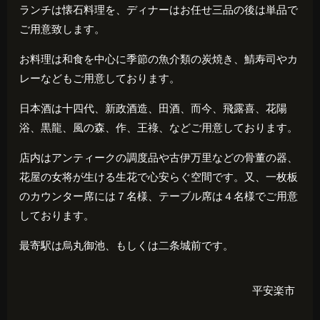
ランチは懐石料理を、ディナーはお任せ三品の後は単品で
ご用意致します。
お料理は和食を中心に季節の魚介類の炭焼き、鯖寿司やカ
レーなどもご用意しております。
日本酒は十四代、新政酒造、田酒、而今、飛露喜、花陽
浴、黒龍、風の森、作、王祿、などご用意しております。
店内はアンティークの調度品や古伊万里などの骨董の器、
花屋の女将が生ける生花で心安らぐ空間です。又、一枚板
のカウンター席には７名様、テーブル席は４名様でご用意
しております。
最寄駅は烏丸御池、もしくは二条城前です。
平安楽市