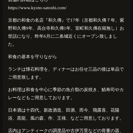
https://www.kyoto-satoshi.com/
京都の和食の名店『和久傳』で
17
年（京都和久傳７年、紫
野和久傳
9
年、高台寺和久傳
1
年、室町和久傳在籍無し）お
世話になり、昨年
6
月に二条城近くにオープン致しまし
た。
和食の基本を守りながら
ランチは懐石料理を、ディナーはお任せ三品の後は単品で
ご用意致します。
お料理は和食を中心に季節の魚介類の炭焼き、鯖寿司やカ
レーなどもご用意しております。
日本酒は十四代、新政酒造、田酒、而今、飛露喜、花陽
浴、黒龍、風の森、作、王祿、などご用意しております。
店内はアンティークの調度品や古伊万里などの骨董の器、