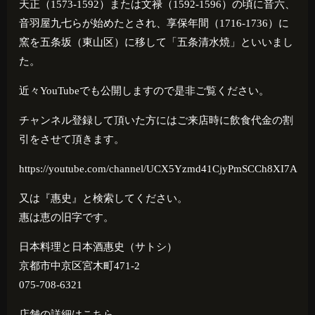
天正（1573-1592）または文禄（1592-1596）の頃に音六、
音羽屋九七らが始めたとされ、享保年間（1716-1736）に
窯を五条坂（東山区）に移して「五条清水焼」といいまし
た。
近々YouTubeでも公開しますので是非ご覧ください。
チャンネル登録して頂いた方にはご来店時に飲食代金の割
引をさせて頂きます。
https://youtube.com/channel/UCX5Yzmd41CjyPmSCCh8XI7A
又は『惠史』と検索してください。
惠は恵の旧字です。
日本料理と日本酒惠史（サトシ）
京都市中京区宮木町471-2
075-708-6321
店舗の詳細はこちら