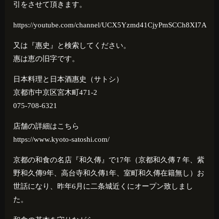
引をさせて頂きます。
https://youtube.com/channel/UCX5Yzmd41CjyPmSCCh8XI7A
又は『惠史』と検索してください。
惠は恵の旧字です。
日本料理と日本酒惠史（サトシ）
京都市中京区宮木町471-2
075-708-6321
店舗の詳細はこちら
https://www.kyoto-satoshi.com/
京都の和食の名店『和久傳』で
17
年（京都和久傳７年、紫
野和久傳
9
年、高台寺和久傳
1
年、室町和久傳在籍無し）お
世話になり、昨年
6
月に二条城近くにオープン致しまし
た。