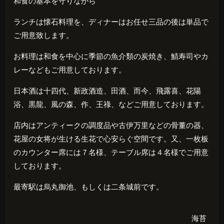
和食の基本を守りながら
ランチは懐石料理を、ディナーはお任せ三品の後は単品で
ご用意致します。
お料理は和食を中心に季節の魚介類の炭焼き、鯖寿司やカ
レーなどもご用意しております。
日本酒は十四代、新政酒造、田酒、而今、飛露喜、花陽
浴、黒龍、風の森、作、王祿、などご用意しております。
店内はアンティークの調度品や古伊万里などの骨董の器、
花屋の女将が生ける生花で心安らぐ空間です。又、一枚板
のカウンター席には７名様、テーブル席は４名様でご用意
しております。
最寄駅は烏丸御池、もしくは二条城前です。
海苔