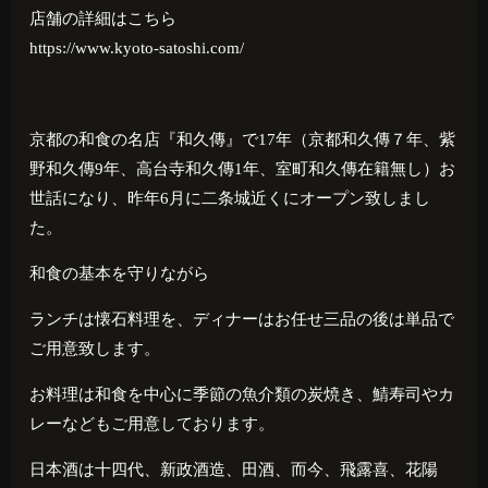
店舗の詳細はこちら
https://www.kyoto-satoshi.com/
京都の和食の名店『和久傳』で
17
年（京都和久傳７年、紫
野和久傳
9
年、高台寺和久傳
1
年、室町和久傳在籍無し）お
世話になり、昨年
6
月に二条城近くにオープン致しまし
た。
和食の基本を守りながら
ランチは懐石料理を、ディナーはお任せ三品の後は単品で
ご用意致します。
お料理は和食を中心に季節の魚介類の炭焼き、鯖寿司やカ
レーなどもご用意しております。
日本酒は十四代、新政酒造、田酒、而今、飛露喜、花陽