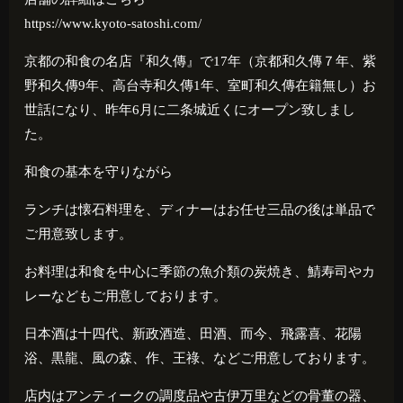
https://www.kyoto-satoshi.com/
京都の和食の名店『和久傳』で
17
年（京都和久傳７年、紫
野和久傳
9
年、高台寺和久傳
1
年、室町和久傳在籍無し）お
世話になり、昨年
6
月に二条城近くにオープン致しまし
た。
和食の基本を守りながら
ランチは懐石料理を、ディナーはお任せ三品の後は単品で
ご用意致します。
お料理は和食を中心に季節の魚介類の炭焼き、鯖寿司やカ
レーなどもご用意しております。
日本酒は十四代、新政酒造、田酒、而今、飛露喜、花陽
浴、黒龍、風の森、作、王祿、などご用意しております。
店内はアンティークの調度品や古伊万里などの骨董の器、