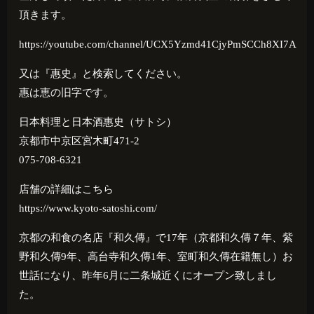
頂きます。
https://youtube.com/channel/UCX5Yzmd41CjyPmSCCh8XI7A
又は『惠史』と検索してください。
惠は恵の旧字です。
日本料理と日本酒惠史（サトシ）
京都市中京区宮木町471-2
075-708-6321
店舗の詳細はこちら
https://www.kyoto-satoshi.com/
京都の和食の名店『和久傳』で
17
年（京都和久傳７年、紫
野和久傳
9
年、高台寺和久傳
1
年、室町和久傳在籍無し）お
世話になり、昨年
6
月に二条城近くにオープン致しまし
た。