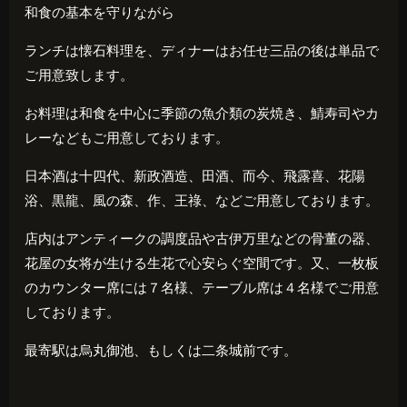
和食の基本を守りながら
ランチは懐石料理を、ディナーはお任せ三品の後は単品で
ご用意致します。
お料理は和食を中心に季節の魚介類の炭焼き、鯖寿司やカ
レーなどもご用意しております。
日本酒は十四代、新政酒造、田酒、而今、飛露喜、花陽
浴、黒龍、風の森、作、王祿、などご用意しております。
店内はアンティークの調度品や古伊万里などの骨董の器、
花屋の女将が生ける生花で心安らぐ空間です。又、一枚板
のカウンター席には７名様、テーブル席は４名様でご用意
しております。
最寄駅は烏丸御池、もしくは二条城前です。