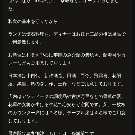
世話になり、昨年
6
月に二条城近くにオープン致しまし
た。
和食の基本を守りながら
ランチは懐石料理を、ディナーはお任せ三品の後は単品で
ご用意致します。
お料理は和食を中心に季節の魚介類の炭焼き、鯖寿司やカ
レーなどもご用意しております。
日本酒は十四代、新政酒造、田酒、而今、飛露喜、花陽
浴、黒龍、風の森、作、王祿、などご用意しております。
店内はアンティークの調度品や古伊万里などの骨董の器、
花屋の女将が生ける生花で心安らぐ空間です。又、一枚板
のカウンター席には７名様、テーブル席は４名様でご用意
しております。
最寄駅は烏丸御池、もしくは二条城前です。