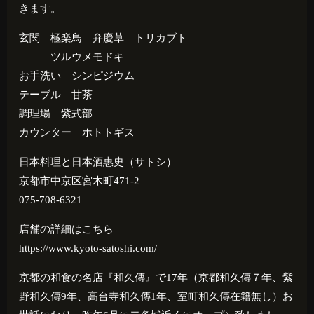
きます。
玄関 極楽鳥 弁慶草 トリカブト
ツルウメモドキ
お手洗い シンピジウム
テーブル 甘茶
調理場 紫式部
カウンター ホトトギス
日本料理と日本酒惠史（サトシ）
京都市中京区宮木町471-2
075-708-6321
店舗の詳細はこちら
https://www.kyoto-satoshi.com/
京都の和食の名店『和久傳』で
17
年（京都和久傳７年、紫
野和久傳
9
年、高台寺和久傳
1
年、室町和久傳在籍無し）お