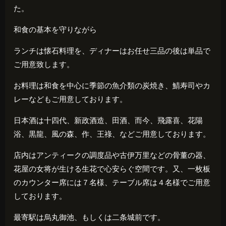
た。
和食の基本を守りながら
ランチは懐石料理を、ディナーはお任せ三品の後は単品で
ご用意致します。
お料理は和食を中心に季節の魚介類の炭焼き、鯖寿司やカ
レーなどもご用意しております。
日本酒は十四代、新政酒造、田酒、而今、飛露喜、花陽
浴、黒龍、風の森、作、王祿、などご用意しております。
店内はアンティークの調度品や古伊万里などの骨董の器、
花屋の女将が生ける生花で心安らぐ空間です。又、一枚板
のカウンター席には７名様、テーブル席は４名様でご用意
しております。
最寄駅は烏丸御池、もしくは二条城前です。