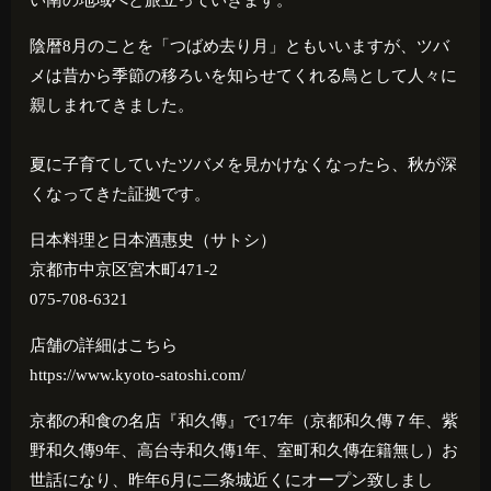
い南の地域へと旅立っていきます。
陰暦8月のことを「つばめ去り月」ともいいますが、ツバ
メは昔から季節の移ろいを知らせてくれる鳥として人々に
親しまれてきました。
夏に子育てしていたツバメを見かけなくなったら、秋が深
くなってきた証拠です。
日本料理と日本酒惠史（サトシ）
京都市中京区宮木町471-2
075-708-6321
店舗の詳細はこちら
https://www.kyoto-satoshi.com/
京都の和食の名店『和久傳』で
17
年（京都和久傳７年、紫
野和久傳
9
年、高台寺和久傳
1
年、室町和久傳在籍無し）お
世話になり、昨年
6
月に二条城近くにオープン致しまし