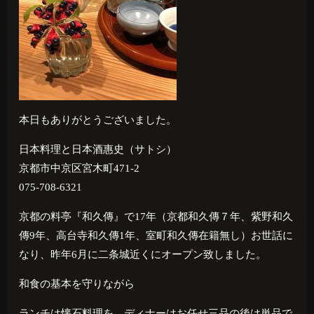
本日もありがとうございました。
日本料理と日本酒惠史（サトシ）
京都市中京区宮木町471-2
075-708-6321
京都の料亭『和久傳』で
17
年（京都和久傳７年、紫野和久
傳
9
年、高台寺和久傳
1
年、室町和久傳在籍無し）お世話に
なり、昨年
6
月に二条城近くにオープン致しました。
和食の基本を守りながら
ランチは懐石料理を、ディナーはお任せ三品の後は単品で