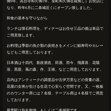
傳
9
年、高台寺和久傳
1
年、室町和久傳在籍無し）お世話に
なり、昨年
6
月に二条城近くにオープン致しました。
和食の基本を守りながら
ランチは懐石料理を、ディナーはお任せ三品の後は単品で
ご用意致します。
お料理は季節の魚介類の炭焼きをメインに鯖寿司やカレー
などもご用意しております。
日本酒は十四代、新政酒造、田酒、而今、飛露喜、花陽
浴、黒龍、風の森、作、王祿、などご用意しております。
店内はアンティークの調度品や古伊万里などの骨董の器、
花屋の女将が生ける生花で心安らぐ空間です。又、一枚板
のカウンター席には７名様、テーブル席は４名様でご用意
しております。
最寄駅は烏丸御池、もしくは二条城前です。