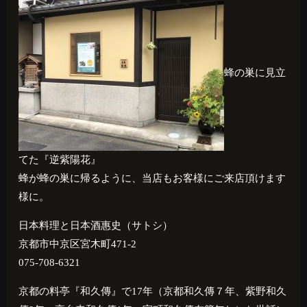
蜂の巣に見立
てた『逆紫陽花』
蜂が蜂の巣に帰るように、当店もお客様にご来店頂けます
様に。
日本料理と日本酒惠史（サトシ）
京都市中京区宮木町471-2
075-708-6321
京都の料亭『和久傳』で
17
年（京都和久傳７年、紫野和久