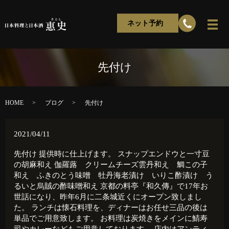
ネット予約
先付け
HOME
ブログ
先付け
2021/04/11
先付け 提供時に仕上げます。 スナップエンドウと一寸豆
の胡麻和え 伽羅蕗 クリームチーズ雲丹和え 鯛この子
和え ふきのとう味噌 牡丹海老漬け いりこ酢漬け う
るいと烏賊の酢味噌和え 京都の料亭『和久傳』で17年お
世話になり、昨年6月に二条城近くにオープン致しまし
た。 ランチは懐石料理を、ディナーはお任せ三品の後は
単品でご用意致します。 お料理は炭焼きをメインに鯖寿