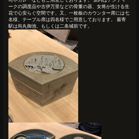
司やカレーなどもご用意しております。 店内はアンティ
ークの調度品や古伊万里などの骨董の器、女将が生ける生
花で心安らぐ空間です。又、一枚板のカウンター席には七
名様、テーブル席は四名様でご用意しております。 最寄
駅は烏丸御池、もしくは二条城前です。